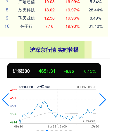
7
广哈通信
19.03
19.99%
5.84%
8
欣天科技
18.02
19.97%
28.44%
9
飞天诚信
12.56
19.96%
8.49%
10
任子行
7.16
19.93%
31.42%
沪深京行情 实时轮播
沪深300
4651.31
北
-6.85
-0.15%