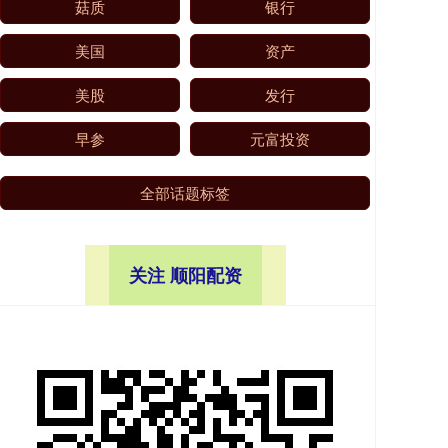
菇质
银行
美国
资产
美股
发行
早参
元富投资
全部话题标签
关注 顺阳配资