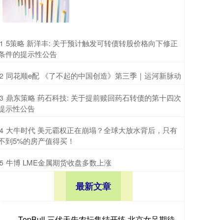
​5策略 新洋丰: 关于预计触发可转债转股价格向下修正
1
条件的提示性公告
​同花顺e配 《了不起的中国创造》第三季｜运河新脉动
2
​鼎东策略 药石科技: 关于提前赎回药石转债的第十四次
3
提示性公告
​大牛时代 美元霸权正在崩塌？全球大放水背后，只有
4
不到5%的房产值得买！
​牛博 LME金属期货收盘多数上涨
5
最新文章
TopBull 三伏天先农坛集结开练 北京女足期待