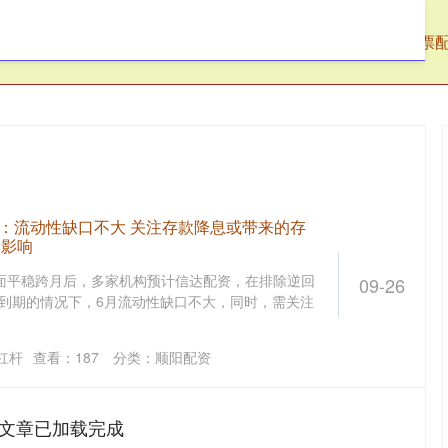
阳配资
股票线上配资
河南股指配资
股票
望：流动性缺口不大 关注存款降息或带来的存
的影响
面平稳跨月后，多家机构预计信达配资，在排除逆回
09-26
 到期的情况下，6月流动性缺口不大，同时，需关注
杠杆
查看：
187
分类：
顺阳配资
文章已加载完成