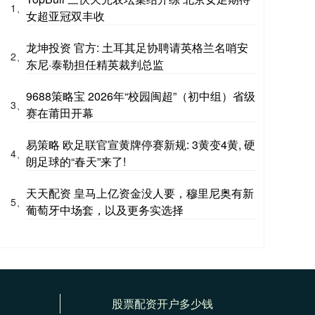
1、
女超亚冠双丰收
龙坤投资 官方: 土耳其足协聘请英格兰名哨安
2、
东尼·泰勒担任精英裁判总监
9688策略宝 2026年“校园闽超”（初中组）省级
3、
赛在莆田开幕
易策略 欧足联官宣黄牌停赛新规: 3黄变4黄, 硬
4、
朗足球的“春天”来了!
天天配资 皇马上亿资金没人要，穆里尼奥有新
5、
葡萄牙中场套，以及更务实选择
股票配资开户多少钱