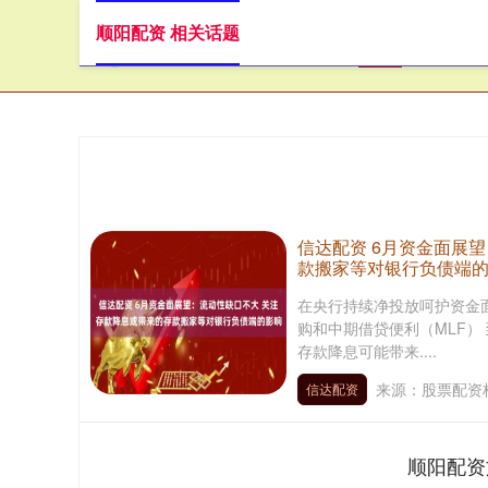
顺阳配资 相关话题
首页
顺
信达配资 6月资金面展
款搬家等对银行负债端
在央行持续净投放呵护资金
购和中期借贷便利（MLF）
存款降息可能带来....
来源：股票配资
信达配资
顺阳配资