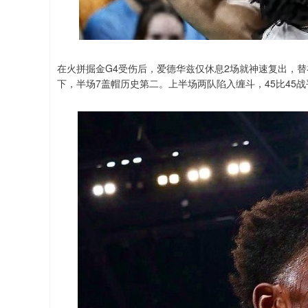
在火拼掘金G4受伤后，爱德华兹仅休息2场就神速复出，
下，半场7盖帽历史第二。上半场两队陷入缠斗，45比45战