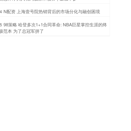
​N配资 上海壹号院热销背后的市场分化与融创困境
4
​98策略 哈登多次1+1合同革命: NBA巨星掌控生涯的终
5
极范本 为了总冠军拼了