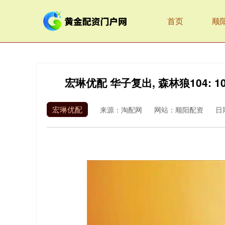
首页
顺
宏琳优配 华子复出, 森林狼104: 1
宏琳优配
来源：淘配网
网站：顺阳配资
日期