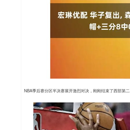
北证50
1134.24
13
0.93%
11.37
1.0
NBA季后赛分区半决赛展开激烈对决，刚刚结束了西部第