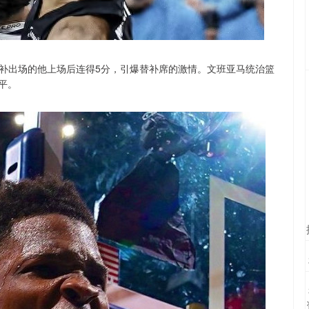
替补出场的他上场后连得5分，引爆替补席的激情。文班亚马统治篮
平。