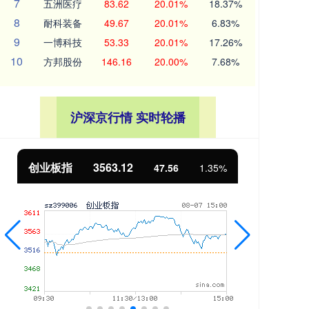
7
五洲医疗
83.62
20.01%
18.37%
8
耐科装备
49.67
20.01%
6.83%
9
一博科技
53.33
20.01%
17.26%
10
方邦股份
146.16
20.00%
7.68%
沪深京行情 实时轮播
基金指数
7242.10
国
12.30
0.17%