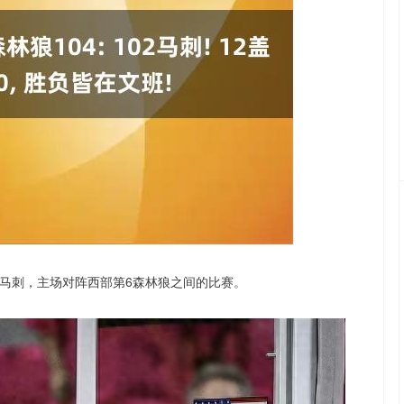
创业板指
3563.12
1%
47.56
1.35%
二马刺，主场对阵西部第6森林狼之间的比赛。