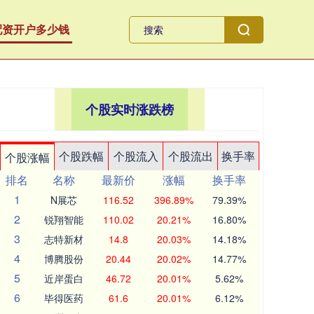
配资开户多少钱
个股实时涨跌榜
个股跌幅
个股流入
个股流出
换手率
个股涨幅
排名
名称
最新价
涨幅
换手率
1
N展芯
116.52
396.89%
79.39%
2
锐翔智能
110.02
20.21%
16.80%
3
志特新材
14.8
20.03%
14.18%
4
博腾股份
20.44
20.02%
14.77%
5
近岸蛋白
46.72
20.01%
5.62%
6
毕得医药
61.6
20.01%
6.12%