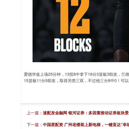
爱德华兹上场25分钟，13投8中拿下18分3篮板3助攻，兰
15篮板11分5助攻，取得另类三双，不过他三分8中0！
上一篇：
速配发金融网 银河证券：多因素推动证券板块
下一篇：
中国星配资 广州老楼装上新电梯，一键直达“幸