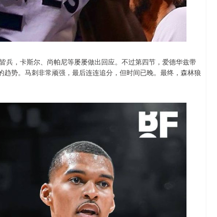
皆兵，卡斯尔、尚帕尼等屡屡做出回应。不过第四节，爱德华兹带
的趋势。马刺非常顽强，最后连连追分，但时间已晚。最终，森林狼