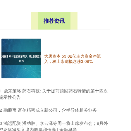
推荐资讯
大唐资本 53.82亿主力资金净流
入，稀土永磁概念涨3.09%
​鼎东策略 药石科技: 关于提前赎回药石转债的第十四次
1
提示性公告
​融股宝 富创精密成立新公司，含半导体相关业务
2
​鸿运配资 潘功胜、李云泽等周一将出席发布会；8月外
3
资总体净买入境内股票和债券 | 金融早参