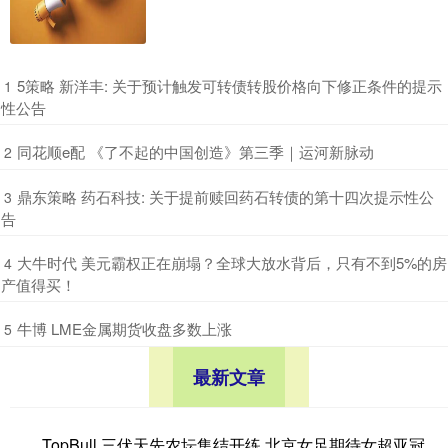
​5策略 新洋丰: 关于预计触发可转债转股价格向下修正条件的提示
1
性公告
​同花顺e配 《了不起的中国创造》第三季｜运河新脉动
2
​鼎东策略 药石科技: 关于提前赎回药石转债的第十四次提示性公
3
告
​大牛时代 美元霸权正在崩塌？全球大放水背后，只有不到5%的房
4
产值得买！
​牛博 LME金属期货收盘多数上涨
5
最新文章
TopBull 三伏天先农坛集结开练 北京女足期待女超亚冠