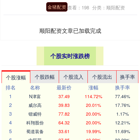
金猪配资
查看：
198
分类：
顺阳配资
顺阳配资文章已加载完成
个股实时涨跌榜
个股跌幅
个股流入
个股流出
换手率
个股涨幅
排名
名称
最新价
涨幅
换手率
1
N津富
37.49
114.72%
77.46%
2
威尔高
39.83
20.01%
17.76%
3
锴威特
77.82
20.00%
1.17%
4
科翔股份
64.32
20.00%
12.21%
5
蜀道装备
33.61
19.99%
11.69%
6
中巨芯
27.85
19.99%
32.20%