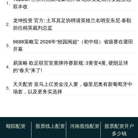
1、
双丰收
龙坤投资 官方: 土耳其足协聘请英格兰名哨安东尼·泰勒
2、
担任精英裁判总监
9688策略宝 2026年“校园闽超”（初中组）省级赛在莆田
3、
开幕
易策略 欧足联官宣黄牌停赛新规: 3黄变4黄, 硬朗足球
4、
的“春天”来了!
天天配资 皇马上亿资金没人要，穆里尼奥有新葡萄牙中
5、
场套，以及更务实选择
顺阳配资
股票线上配资
河南股指配资
股票配资开户
多少钱