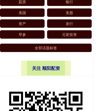
菇质
银行
美国
美股
资产
发行
早参
元富投资
全部话题标签
关注 顺阳配资