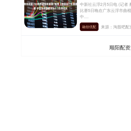
中新社云浮2月5日电 (记者 蔡
比赛5日晚在广东云浮市曲
中....
来源：淘股吧配
融创优配
顺阳配资
深证成指
14110.12
.92
0.57%
-34.08
-0