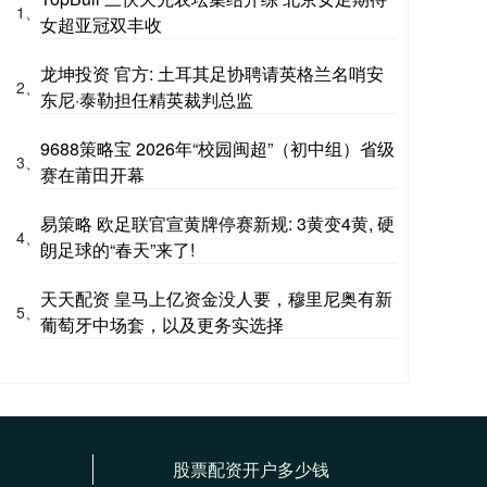
1、
女超亚冠双丰收
龙坤投资 官方: 土耳其足协聘请英格兰名哨安
2、
东尼·泰勒担任精英裁判总监
9688策略宝 2026年“校园闽超”（初中组）省级
3、
赛在莆田开幕
易策略 欧足联官宣黄牌停赛新规: 3黄变4黄, 硬
4、
朗足球的“春天”来了!
天天配资 皇马上亿资金没人要，穆里尼奥有新
5、
葡萄牙中场套，以及更务实选择
股票配资开户多少钱