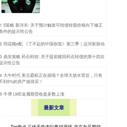
​5策略 新洋丰: 关于预计触发可转债转股价格向下修正
1
条件的提示性公告
​同花顺e配 《了不起的中国创造》第三季｜运河新脉动
2
​鼎东策略 药石科技: 关于提前赎回药石转债的第十四次
3
提示性公告
​大牛时代 美元霸权正在崩塌？全球大放水背后，只有
4
不到5%的房产值得买！
​牛博 LME金属期货收盘多数上涨
5
最新文章
TopBull 三伏天先农坛集结开练 北京女足期待