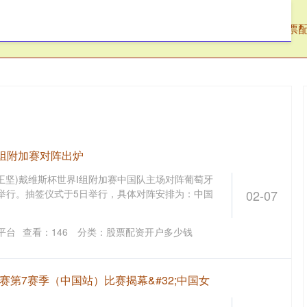
阳配资
股票线上配资
河南股指配资
股票
Ⅰ组附加赛对阵出炉
 王坚)戴维斯杯世界Ⅰ组附加赛中国队主场对阵葡萄牙
沙举行。抽签仪式于5日举行，具体对阵安排为：中国
02-07
平台
查看：
146
分类：
股票配资开户多少钱
联赛第7赛季（中国站）比赛揭幕&#32;中国女