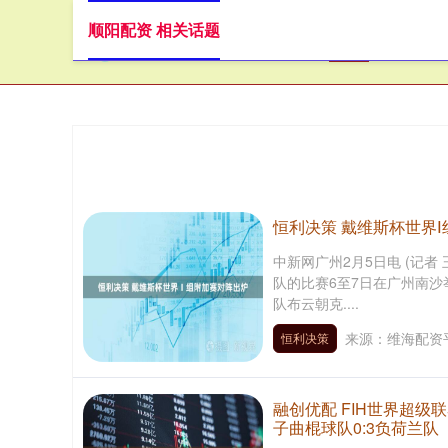
顺阳配资 相关话题
首页
顺
恒利决策 戴维斯杯世界
中新网广州2月5日电 (记者
队的比赛6至7日在广州南
队布云朝克....
来源：维海配资
恒利决策
融创优配 FIH世界超级
子曲棍球队0:3负荷兰队