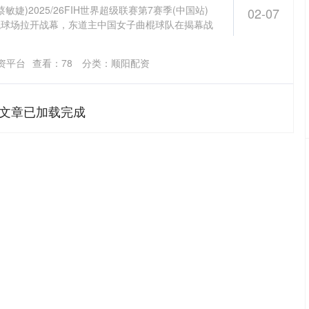
敏婕)2025/26FIH世界超级联赛第7赛季(中国站)
02-07
棍球场拉开战幕，东道主中国女子曲棍球队在揭幕战
资平台
查看：
78
分类：
顺阳配资
文章已加载完成
沪深300
4651.31
.24%
-6.85
-0.15%