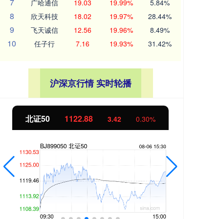
7
广哈通信
19.03
19.99%
5.84%
8
欣天科技
18.02
19.97%
28.44%
9
飞天诚信
12.56
19.96%
8.49%
10
任子行
7.16
19.93%
31.42%
沪深京行情 实时轮播
北证50
1122.88
创业
3.42
0.30%