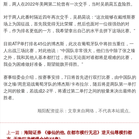
斯，两人在2022年美网第二轮曾有一次交手，当时吴易昺五盘险胜。
对于两人此番时隔近四年再次交手，吴易昺说：“这次能够在戴维斯赛
场上为国征战，首先我觉得无比荣耀，然后也面对一位很强劲的对
手，作为排名更低的一方，我希望拿出自己的水平去拼下这场比赛。”
目前ATP单打排名45位的博杰斯，此次在葡萄牙队中将担当重任，一
人出战三场比赛，对此他说：“中国队非常强大，他们当中除了张之臻
之外，我和其他人基本都打过，所以无论面对谁都将是艰难的比赛，
我会为困难做好准备，期望能旗开得胜。”
赛事组委会介绍，按赛事安排，7日将首先进行双打比赛，由中国队的
张之臻/周意迎战葡萄牙队的博杰斯/卡布拉尔，随后将是两队第一单打
之间的较量，若战成2-2平，将通过第二单打之间的较量来决出最终的
胜者。
顺阳配资提示：文章来自网络，不代表本站观点。
上一篇：
海陆证券 《修仙的他, 在都市横行无忌》逆天仙尊横扫都
市, 无敌狂龙燃爆全城(65集)