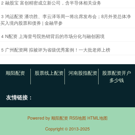
​融股宝 富创精密成立新公司，含半导体相关业务
2
​鸿运配资 潘功胜、李云泽等周一将出席发布会；8月外资总体净
3
买入境内股票和债券 | 金融早参
​N配资 上海壹号院热销背后的市场分化与融创困境
4
​广州配资网 拟被评为省级优秀案例！一大批老师上榜
5
顺阳配资
股票线上配资
河南股指配资
股票配资开户
多少钱
友情链接：
Powered by
顺阳配资
RSS地图
HTML地图
Copyright
© 2013-2025