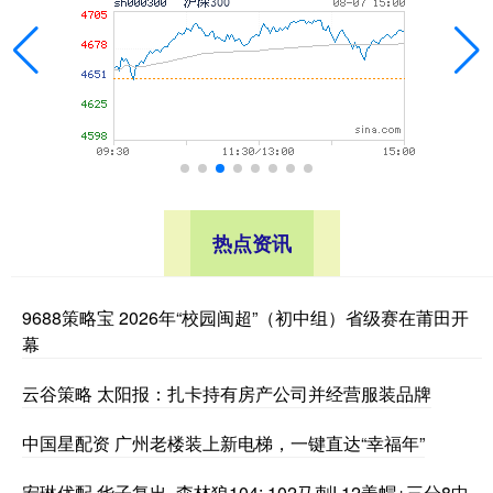
热点资讯
9688策略宝 2026年“校园闽超”（初中组）省级赛在莆田开
幕
云谷策略 太阳报：扎卡持有房产公司并经营服装品牌
中国星配资 广州老楼装上新电梯，一键直达“幸福年”
宏琳优配 华子复出, 森林狼104: 102马刺! 12盖帽+三分8中