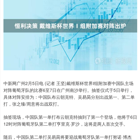
中新网广州2月5日电 (记者 王坚)戴维斯杯世界Ⅰ组附加赛中国队主场
对阵葡萄牙队的比赛6至7日在广州南沙举行。抽签仪式于5日举行，
具体对阵安排为：中国队布云朝克特、吴易昺分别出战第一、第二单
打，张之臻/周意将出战双打。
抽签现场，中国队第一单打布云朝克特抽到了第一个登场，他将于6日
12时对阵葡萄牙队第二单打亨里克·罗沙，这将是两人首次交手。
随后，中国队第二单打吴易昺将要迎战葡萄牙队第一单打努诺·博杰