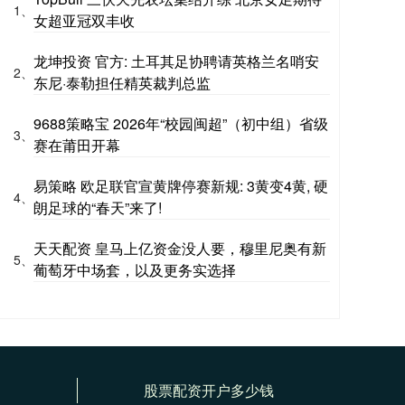
1、
女超亚冠双丰收
龙坤投资 官方: 土耳其足协聘请英格兰名哨安
2、
东尼·泰勒担任精英裁判总监
9688策略宝 2026年“校园闽超”（初中组）省级
3、
赛在莆田开幕
易策略 欧足联官宣黄牌停赛新规: 3黄变4黄, 硬
4、
朗足球的“春天”来了!
天天配资 皇马上亿资金没人要，穆里尼奥有新
5、
葡萄牙中场套，以及更务实选择
股票配资开户多少钱