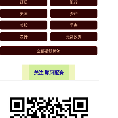
菇质
银行
美国
资产
美股
早参
发行
元富投资
全部话题标签
关注 顺阳配资