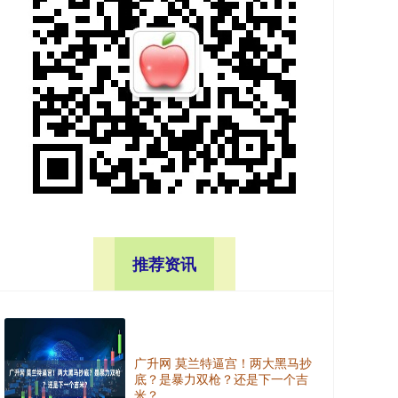
推荐资讯
广升网 莫兰特逼宫！两大黑马抄
底？是暴力双枪？还是下一个吉
米？