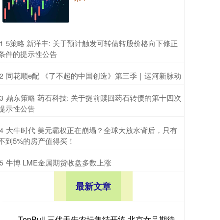
​5策略 新洋丰: 关于预计触发可转债转股价格向下修正
1
条件的提示性公告
​同花顺e配 《了不起的中国创造》第三季｜运河新脉动
2
​鼎东策略 药石科技: 关于提前赎回药石转债的第十四次
3
提示性公告
​大牛时代 美元霸权正在崩塌？全球大放水背后，只有
4
不到5%的房产值得买！
​牛博 LME金属期货收盘多数上涨
5
最新文章
TopBull 三伏天先农坛集结开练 北京女足期待