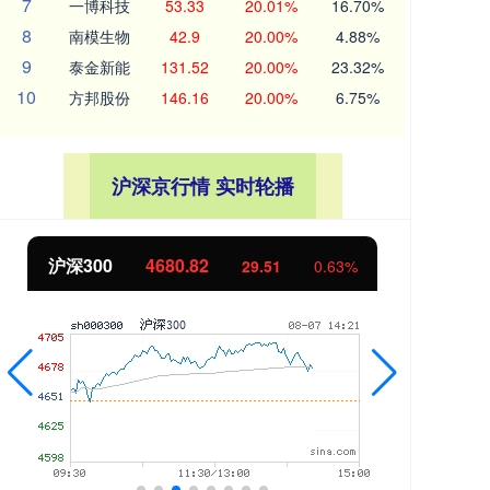
7
一博科技
53.33
20.01%
16.70%
8
南模生物
42.9
20.00%
4.88%
9
泰金新能
131.52
20.00%
23.32%
10
方邦股份
146.16
20.00%
6.75%
沪深京行情 实时轮播
北证50
1130.84
创
7.96
0.71%