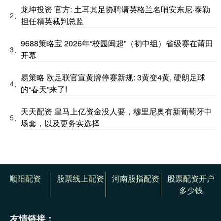
龙坤投资 官方: 土耳其足协聘请英格兰名哨安东尼·泰勒
2、
担任精英裁判总监
9688策略宝 2026年“校园闽超”（初中组）省级赛在莆田
3、
开幕
易策略 欧足联官宣黄牌停赛新规: 3黄变4黄, 硬朗足球
4、
的“春天”来了!
天天配资 皇马上亿资金没人要，穆里尼奥有新葡萄牙中
5、
场套，以及更务实选择
顺阳配资
股票线上配资
河南股指配资
股票配资开户
多少钱
友情链接：