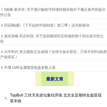
​5策略 新洋丰: 关于预计触发可转债转股价格向下修正条件的提示
1
性公告
​同花顺e配 《了不起的中国创造》第三季｜运河新脉动
2
​鼎东策略 药石科技: 关于提前赎回药石转债的第十四次提示性公
3
告
​大牛时代 美元霸权正在崩塌？全球大放水背后，只有不到5%的房
4
产值得买！
​牛博 LME金属期货收盘多数上涨
5
最新文章
TopBull 三伏天先农坛集结开练 北京女足期待女超亚冠
1、
双丰收