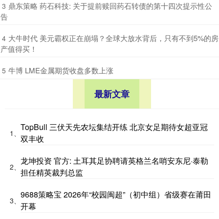
​鼎东策略 药石科技: 关于提前赎回药石转债的第十四次提示性公
3
告
​大牛时代 美元霸权正在崩塌？全球大放水背后，只有不到5%的房
4
产值得买！
​牛博 LME金属期货收盘多数上涨
5
最新文章
TopBull 三伏天先农坛集结开练 北京女足期待女超亚冠
1、
双丰收
龙坤投资 官方: 土耳其足协聘请英格兰名哨安东尼·泰勒
2、
担任精英裁判总监
9688策略宝 2026年“校园闽超”（初中组）省级赛在莆田
3、
开幕