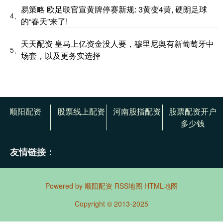
易策略 欧足联官宣黄牌停赛新规: 3黄变4黄, 硬朗足球
4、
的“春天”来了!
天天配资 皇马上亿资金没人要，穆里尼奥有新葡萄牙中
5、
场套，以及更务实选择
顺阳配资
股票线上配资
河南股指配资
股票配资开户
多少钱
友情链接：
Powered by
顺阳配资
RSS地图
HTML地图
Copyright
© 2013-2025