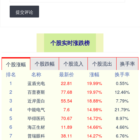
提交评论
个股实时涨跌榜
个股跌幅
个股流入
个股流出
换手率
个股涨幅
排名
名称
最新价
涨幅
换手率
1
蓝盾光电
22.81
19.99%
0.55%
2
百普赛斯
77.68
19.97%
12.46%
3
近岸蛋白
55.54
18.88%
7.79%
4
中能电气
7.6
14.98%
21.79%
5
毕得医药
70.67
14.72%
8.97%
6
海正生材
11.89
14.66%
4.66%
7
普瑞眼科
38.11
14.27%
6.76%