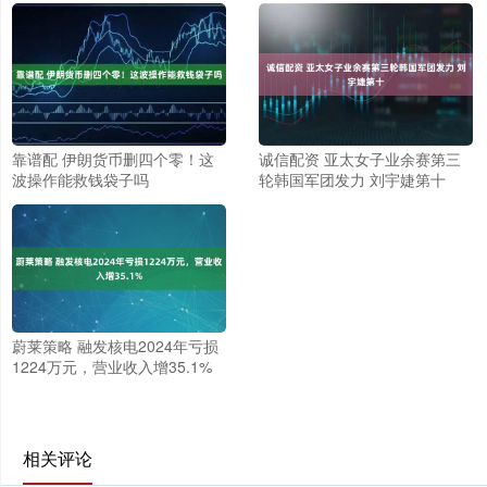
靠谱配 伊朗货币删四个零！这
诚信配资 亚太女子业余赛第三
波操作能救钱袋子吗
轮韩国军团发力 刘宇婕第十
蔚莱策略 融发核电2024年亏损
1224万元，营业收入增35.1%
相关评论