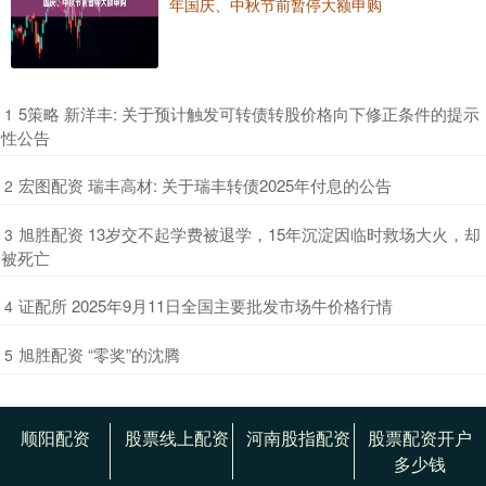
年国庆、中秋节前暂停大额申购
​5策略 新洋丰: 关于预计触发可转债转股价格向下修正条件的提示
1
性公告
​宏图配资 瑞丰高材: 关于瑞丰转债2025年付息的公告
2
​旭胜配资 13岁交不起学费被退学，15年沉淀因临时救场大火，却
3
被死亡
​证配所 2025年9月11日全国主要批发市场牛价格行情
4
​旭胜配资 “零奖”的沈腾
5
顺阳配资
股票线上配资
河南股指配资
股票配资开户
多少钱