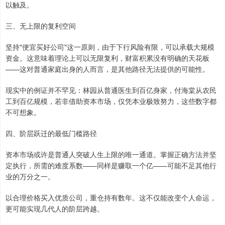
以触及。
三、无上限的复利空间
坚持"便宜买好公司"这一原则，由于下行风险有限，可以承载大规模
资金。这意味着理论上可以无限复利，财富积累没有明确的天花板
——这对普通家庭出身的人而言，是其他路径无法提供的可能性。
现实中的例证并不罕见：林园从普通医生到百亿身家，付海棠从农民
工到百亿规模，若非借助资本市场，仅凭本业极致努力，这些数字都
不可想象。
四、阶层跃迁的最低门槛路径
资本市场或许是普通人突破人生上限的唯一通道。掌握正确方法并坚
定执行，所需的难度系数——同样是赚取一个亿——可能不足其他行
业的万分之一。
以合理价格买入优质公司，重仓持有数年。这不仅能改变个人命运，
更可能实现几代人的阶层跨越。