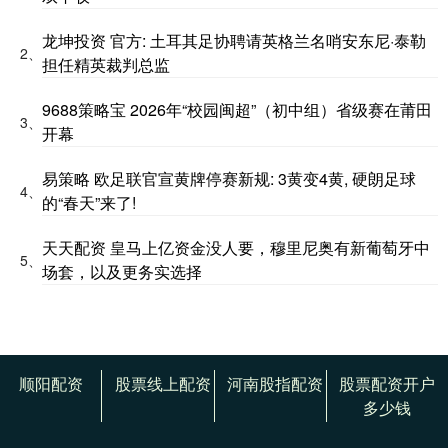
龙坤投资 官方: 土耳其足协聘请英格兰名哨安东尼·泰勒
2、
担任精英裁判总监
9688策略宝 2026年“校园闽超”（初中组）省级赛在莆田
3、
开幕
易策略 欧足联官宣黄牌停赛新规: 3黄变4黄, 硬朗足球
4、
的“春天”来了!
天天配资 皇马上亿资金没人要，穆里尼奥有新葡萄牙中
5、
场套，以及更务实选择
顺阳配资
股票线上配资
河南股指配资
股票配资开户
多少钱