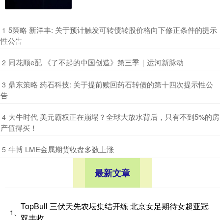
​5策略 新洋丰: 关于预计触发可转债转股价格向下修正条件的提示
1
性公告
​同花顺e配 《了不起的中国创造》第三季｜运河新脉动
2
​鼎东策略 药石科技: 关于提前赎回药石转债的第十四次提示性公
3
告
​大牛时代 美元霸权正在崩塌？全球大放水背后，只有不到5%的房
4
产值得买！
​牛博 LME金属期货收盘多数上涨
5
最新文章
TopBull 三伏天先农坛集结开练 北京女足期待女超亚冠
1、
双丰收