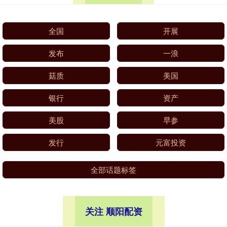
全国
开展
发布
一浪
菇质
美国
银行
资产
美股
早参
发行
元富投资
全部话题标签
关注 顺阳配资