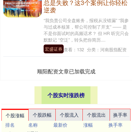
总是失败？这3个案例让你轻松
逆袭
“我负责公司全盘账务，报税从没错漏” “我参
与过成本核算，帮公司控制了开支” —— 是
不是你面试时的高频话术？ 但 HR 听完只会
默默记 “空泛”，转头把你简历....
宏盛证券
查看：
132
分类：
河南股指配资
顺阳配资文章已加载完成
个股实时涨跌榜
个股跌幅
个股流入
个股流出
换手率
个股涨幅
排名
名称
最新价
涨幅
换手率