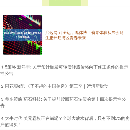
启远网 迎全运，逛体博！省青体联从展会到
生态开启湾区青春未来
​5策略 新洋丰: 关于预计触发可转债转股价格向下修正条件的提示
1
性公告
​同花顺e配 《了不起的中国创造》第三季｜运河新脉动
2
​鼎东策略 药石科技: 关于提前赎回药石转债的第十四次提示性公
3
告
​大牛时代 美元霸权正在崩塌？全球大放水背后，只有不到5%的房
4
产值得买！