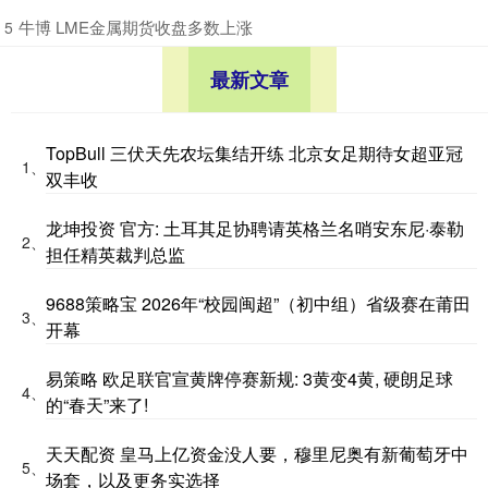
​牛博 LME金属期货收盘多数上涨
5
最新文章
TopBull 三伏天先农坛集结开练 北京女足期待女超亚冠
1、
双丰收
龙坤投资 官方: 土耳其足协聘请英格兰名哨安东尼·泰勒
2、
担任精英裁判总监
9688策略宝 2026年“校园闽超”（初中组）省级赛在莆田
3、
开幕
易策略 欧足联官宣黄牌停赛新规: 3黄变4黄, 硬朗足球
4、
的“春天”来了!
天天配资 皇马上亿资金没人要，穆里尼奥有新葡萄牙中
5、
场套，以及更务实选择