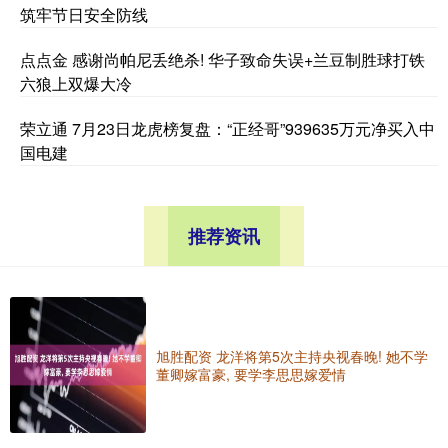
筑牢节日安全防线
点点金 感谢尚帕尼丢绝杀! 华子致命失误+兰豆制胜球打铁
六狼上双爆大冷
荣立通 7月23日龙虎榜复盘：“正经哥”939635万元净买入中
国电建
推荐资讯
旭胜配资 龙洋将第5次主持央视春晚! 她不学
董卿嫁富豪, 要学李思思嫁爱情