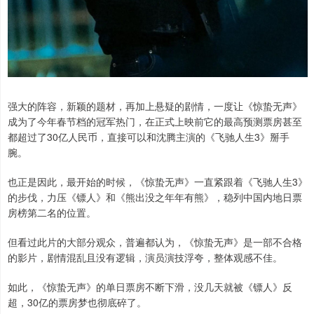
强大的阵容，新颖的题材，再加上悬疑的剧情，一度让《惊蛰无声》
成为了今年春节档的冠军热门，在正式上映前它的最高预测票房甚至
都超过了30亿人民币，直接可以和沈腾主演的《飞驰人生3》掰手
腕。
也正是因此，最开始的时候，《惊蛰无声》一直紧跟着《飞驰人生3》
的步伐，力压《镖人》和《熊出没之年年有熊》，稳列中国内地日票
房榜第二名的位置。
但看过此片的大部分观众，普遍都认为，《惊蛰无声》是一部不合格
的影片，剧情混乱且没有逻辑，演员演技浮夸，整体观感不佳。
如此，《惊蛰无声》的单日票房不断下滑，没几天就被《镖人》反
超，30亿的票房梦也彻底碎了。