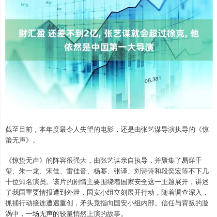
截至目前，本年度最令人失望的电影，还是由张艺谋导演执导的《惊
蛰无声》。
《惊蛰无声》的阵容很强大，由张艺谋亲自执导，并聚集了易烊千
玺、朱一龙、宋佳、雷佳音、杨幂、张译、刘诗诗和段奕宏等不下几
十位知名演员。该片的剧情主要围绕着国家安全这一主题展开，讲述
了我国重要情报遭到外泄，国安小组立刻展开行动，随着调查深入，
抓捕行动接连遭遇重创，矛头竟指向国安小组内部。信任与背叛的漩
涡中，一场无声的较量悄然上演的故事。