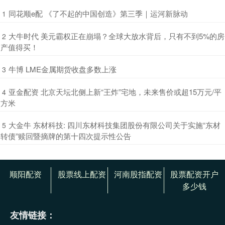
​同花顺e配 《了不起的中国创造》第三季｜运河新脉动
1
​大牛时代 美元霸权正在崩塌？全球大放水背后，只有不到5%的房
2
产值得买！
​牛博 LME金属期货收盘多数上涨
3
​亚金配资 北京天坛北侧上新“王炸”宅地，未来售价或超15万元/平
4
方米
​大金牛 东材科技: 四川东材科技集团股份有限公司关于实施“东材
5
转债”赎回暨摘牌的第十四次提示性公告
顺阳配资
股票线上配资
河南股指配资
股票配资开户
多少钱
友情链接：