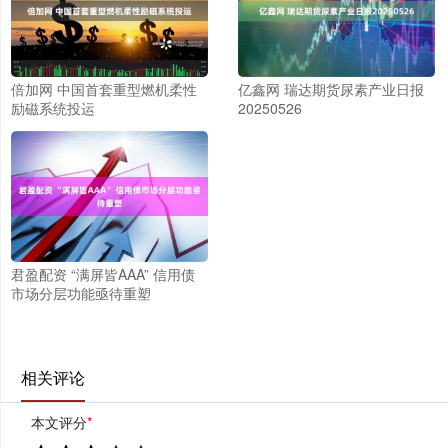
倍加网 中国首套重型燃机柔性
亿鑫网 瑞达期货尿素产业日报
励磁系统投运
20250526
君盈配资 “满屏皆AAA” 信用债
市场分层功能亟待重塑
相关评论
本文评分
*