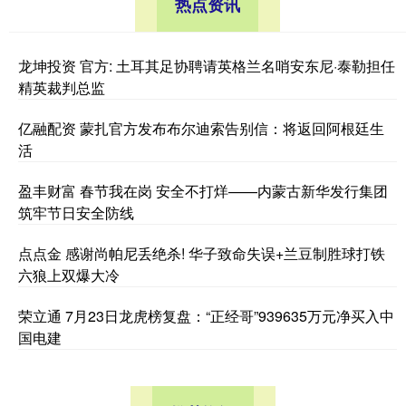
热点资讯
龙坤投资 官方: 土耳其足协聘请英格兰名哨安东尼·泰勒担任
精英裁判总监
亿融配资 蒙扎官方发布布尔迪索告别信：将返回阿根廷生
活
盈丰财富 春节我在岗 安全不打烊——内蒙古新华发行集团
筑牢节日安全防线
点点金 感谢尚帕尼丢绝杀! 华子致命失误+兰豆制胜球打铁
六狼上双爆大冷
荣立通 7月23日龙虎榜复盘：“正经哥”939635万元净买入中
国电建