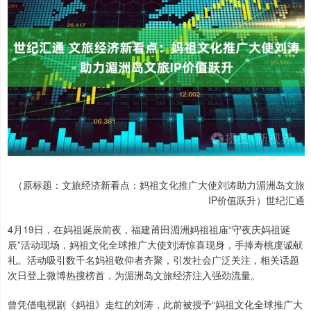
（原标题：文旅经济新看点：妈祖文化推广大使刘涛助力湄洲岛文旅
IP价值跃升）世纪汇通
4月19日，在妈祖诞辰前夜，福建莆田湄洲妈祖祖庙“守夜庆妈祖诞
辰”活动现场，妈祖文化全球推广大使刘涛惊喜现身，手捧寿桃虔诚献
礼。活动吸引数千名妈祖敬仰者齐聚，引发社会广泛关注，相关话题
次日登上微博热搜榜首，为湄洲岛文旅经济注入强劲流量。
曾凭借电视剧《妈祖》走红的刘涛，此前被授予“妈祖文化全球推广大