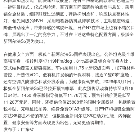
和恒温加热功能，能快速舒缓疲惫。还有兰博基尼同款带红色翻盖的
一键狂暴模式，仪式感拉满。百万豪车同源调教的底盘与悬架，采用
铝合金材质，细碎颠簸过滤彻底，弹跳抑制柔和，响应快且整体性
好。领先同级的NVH，采用增程器防抖及降噪技术，主动稳定转速，
降低传动噪声，带来静谧的驾驶环境。日产N7在市场上也有不错的口
碑，展现出了一定的竞争力，不过在上述这些特色配置方面，极狐全
新阿尔法S5更为突出。
在健康安全方面，极狐全新阿尔法S5同样表现出色。公路坦克级全维
高强车身，招转刚度47119N*m/deg，81%高钢及铝合金车身占比，
笼式结构覆盖关键碰撞区。车内采用11.75㎡牙胶级面料，127项材料
管控，严选低VOC、低有机挥发物的环保材料，接近"0醛0苯"座舱，
还有空调八防滤芯和紫外线杀菌，为健康保驾护航。2026年3月1日，
极狐全新阿尔法S5已经拉开预售帷幕，此次预售活动将持续至3月18
日24时。1450 睿享版指导价低至11.78万元，预售补贴价更是低至
11.28万元起。同时，还提供价值25888元的限时专属权益，包括购置
税补贴、充电桩抵扣券、终身免费OTA升级等。日产N7和极狐全新阿
尔法S5都是不错的车型，但极狐全新阿尔法S5在动力性能、内饰配
置、健康安全等方面表现更为出色，无疑更值得期待。
发布于：广东省