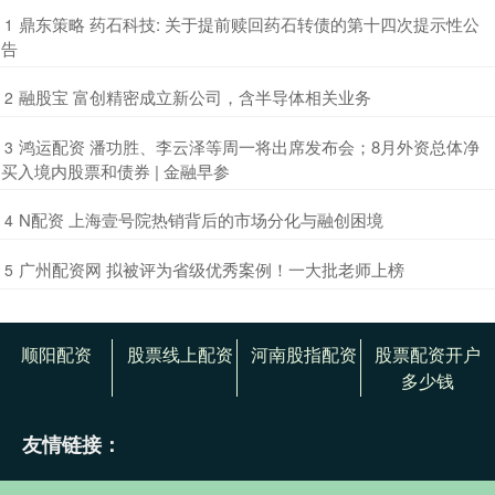
​鼎东策略 药石科技: 关于提前赎回药石转债的第十四次提示性公
1
告
​融股宝 富创精密成立新公司，含半导体相关业务
2
​鸿运配资 潘功胜、李云泽等周一将出席发布会；8月外资总体净
3
买入境内股票和债券 | 金融早参
​N配资 上海壹号院热销背后的市场分化与融创困境
4
​广州配资网 拟被评为省级优秀案例！一大批老师上榜
5
顺阳配资
股票线上配资
河南股指配资
股票配资开户
多少钱
友情链接：