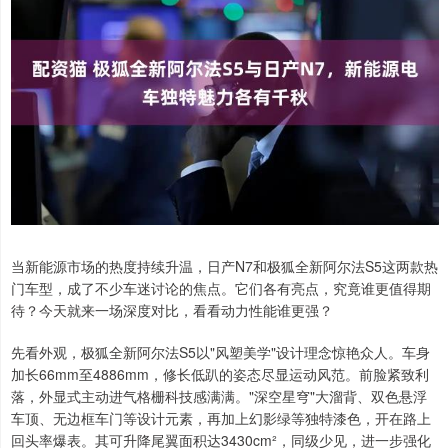
当新能源市场的热度持续升温，日产N7和极狐全新阿尔法S5这两款热
门车型，成了不少车迷讨论的焦点。它们各有亮点，究竟谁更值得期
待？今天就来一场深度对比，看看动力性能谁更强？
先看外观，极狐全新阿尔法S5以"风塑美学"设计理念惊艳众人。车身
加长66mm至4886mm，修长低趴的姿态尽显运动风范。前脸紧致利
落，外显式主动进气格栅科技感满满。"深空星穹"大溜背、双色悬浮
车顶、无边框车门等设计元素，再加上幻影绿等独特漆色，开在路上
回头率爆表。其可升降尾翼面积达3430cm²，同级少见，进一步强化