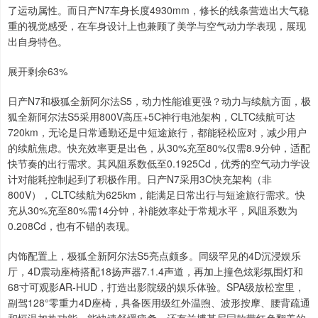
了运动属性。而日产N7车身长度4930mm，修长的线条营造出大气稳
重的视觉感受，在车身设计上也兼顾了美学与空气动力学表现，展现
出自身特色。
展开剩余63%
日产N7和极狐全新阿尔法S5，动力性能谁更强？动力与续航方面，极
狐全新阿尔法S5采用800V高压+5C神行电池架构，CLTC续航可达
720km，无论是日常通勤还是中短途旅行，都能轻松应对，减少用户
的续航焦虑。快充效率更是出色，从30%充至80%仅需8.9分钟，适配
快节奏的出行需求。其风阻系数低至0.1925Cd，优秀的空气动力学设
计对能耗控制起到了积极作用。日产N7采用3C快充架构（非
800V），CLTC续航为625km，能满足日常出行与短途旅行需求。快
充从30%充至80%需14分钟，补能效率处于常规水平，风阻系数为
0.208Cd，也有不错的表现。
内饰配置上，极狐全新阿尔法S5亮点颇多。同级罕见的4D沉浸娱乐
厅，4D震动座椅搭配18扬声器7.1.4声道，再加上撞色炫彩氛围灯和
68寸可观影AR-HUD，打造出影院级的娱乐体验。SPA级放松室里，
副驾128°零重力4D座椅，具备医用级红外温煦、波形按摩、腰背疏通