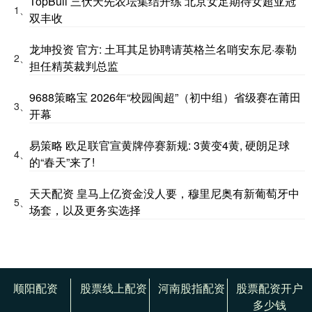
TopBull 三伏天先农坛集结开练 北京女足期待女超亚冠
1、
双丰收
龙坤投资 官方: 土耳其足协聘请英格兰名哨安东尼·泰勒
2、
担任精英裁判总监
9688策略宝 2026年“校园闽超”（初中组）省级赛在莆田
3、
开幕
易策略 欧足联官宣黄牌停赛新规: 3黄变4黄, 硬朗足球
4、
的“春天”来了!
天天配资 皇马上亿资金没人要，穆里尼奥有新葡萄牙中
5、
场套，以及更务实选择
顺阳配资
股票线上配资
河南股指配资
股票配资开户
多少钱