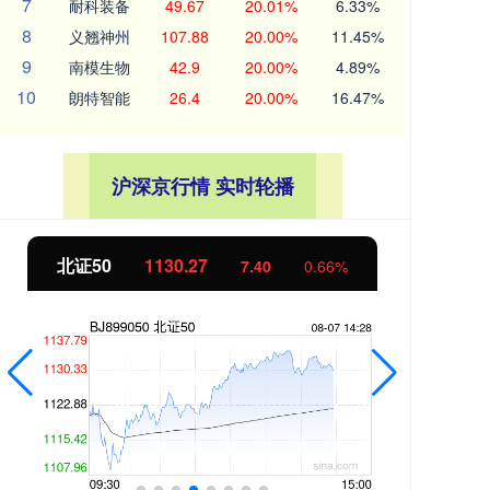
7
耐科装备
49.67
20.01%
6.33%
8
义翘神州
107.88
20.00%
11.45%
9
南模生物
42.9
20.00%
4.89%
10
朗特智能
26.4
20.00%
16.47%
沪深京行情 实时轮播
北证50
1130.21
创
7.33
0.65%