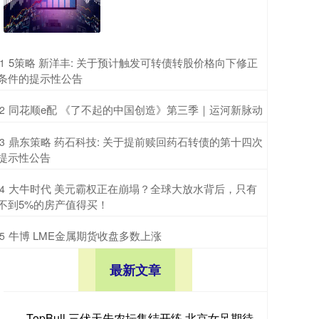
​5策略 新洋丰: 关于预计触发可转债转股价格向下修正
1
条件的提示性公告
​同花顺e配 《了不起的中国创造》第三季｜运河新脉动
2
​鼎东策略 药石科技: 关于提前赎回药石转债的第十四次
3
提示性公告
​大牛时代 美元霸权正在崩塌？全球大放水背后，只有
4
不到5%的房产值得买！
​牛博 LME金属期货收盘多数上涨
5
最新文章
TopBull 三伏天先农坛集结开练 北京女足期待