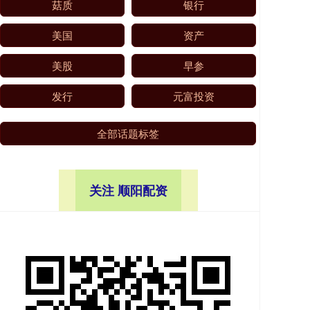
菇质
银行
美国
资产
美股
早参
发行
元富投资
全部话题标签
关注 顺阳配资