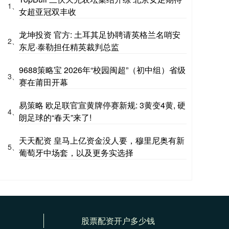
1、
女超亚冠双丰收
龙坤投资 官方: 土耳其足协聘请英格兰名哨安
2、
东尼·泰勒担任精英裁判总监
9688策略宝 2026年“校园闽超”（初中组）省级
3、
赛在莆田开幕
易策略 欧足联官宣黄牌停赛新规: 3黄变4黄, 硬
4、
朗足球的“春天”来了!
天天配资 皇马上亿资金没人要，穆里尼奥有新
5、
葡萄牙中场套，以及更务实选择
股票配资开户多少钱