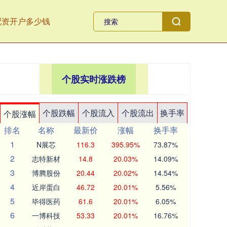
配资开户多少钱
个股实时涨跌榜
个股跌幅
个股流入
个股流出
换手率
个股涨幅
排名
名称
最新价
涨幅
换手率
1
N展芯
116.3
395.95%
73.87%
2
志特新材
14.8
20.03%
14.09%
3
博腾股份
20.44
20.02%
14.54%
4
近岸蛋白
46.72
20.01%
5.56%
5
毕得医药
61.6
20.01%
6.05%
6
一博科技
53.33
20.01%
16.76%