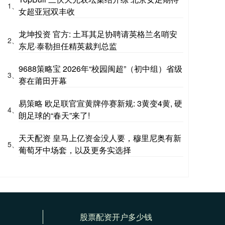
1、
女超亚冠双丰收
龙坤投资 官方: 土耳其足协聘请英格兰名哨安
2、
东尼·泰勒担任精英裁判总监
9688策略宝 2026年“校园闽超”（初中组）省级
3、
赛在莆田开幕
易策略 欧足联官宣黄牌停赛新规: 3黄变4黄, 硬
4、
朗足球的“春天”来了!
天天配资 皇马上亿资金没人要，穆里尼奥有新
5、
葡萄牙中场套，以及更务实选择
股票配资开户多少钱