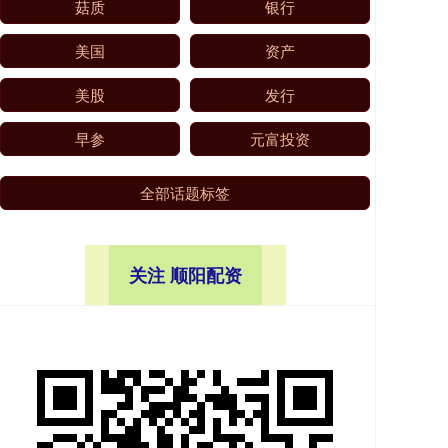
菇质
银行
美国
资产
美股
发行
早参
元富投资
全部话题标签
关注 顺阳配资