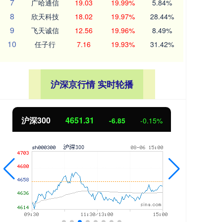
7
广哈通信
19.03
19.99%
5.84%
8
欣天科技
18.02
19.97%
28.44%
9
飞天诚信
12.56
19.96%
8.49%
10
任子行
7.16
19.93%
31.42%
沪深京行情 实时轮播
沪深300
4651.31
北
-6.85
-0.15%