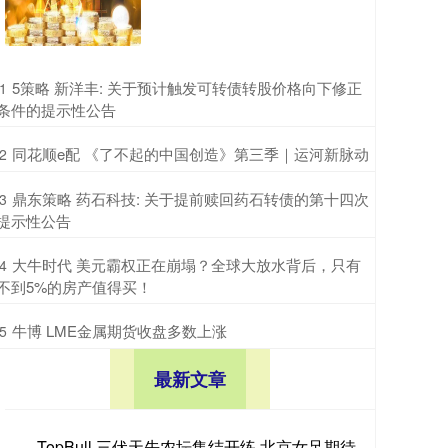
​5策略 新洋丰: 关于预计触发可转债转股价格向下修正
1
条件的提示性公告
​同花顺e配 《了不起的中国创造》第三季｜运河新脉动
2
​鼎东策略 药石科技: 关于提前赎回药石转债的第十四次
3
提示性公告
​大牛时代 美元霸权正在崩塌？全球大放水背后，只有
4
不到5%的房产值得买！
​牛博 LME金属期货收盘多数上涨
5
最新文章
TopBull 三伏天先农坛集结开练 北京女足期待