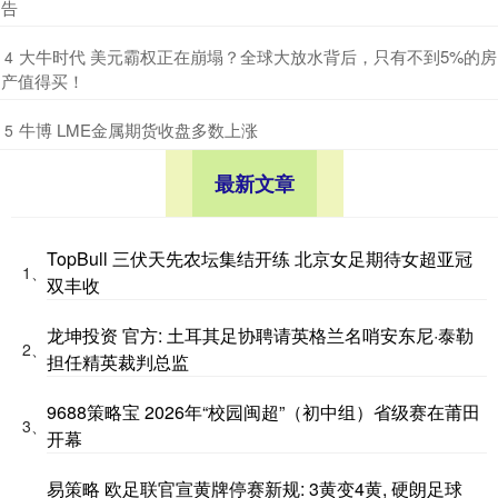
告
​大牛时代 美元霸权正在崩塌？全球大放水背后，只有不到5%的房
4
产值得买！
​牛博 LME金属期货收盘多数上涨
5
最新文章
TopBull 三伏天先农坛集结开练 北京女足期待女超亚冠
1、
双丰收
龙坤投资 官方: 土耳其足协聘请英格兰名哨安东尼·泰勒
2、
担任精英裁判总监
9688策略宝 2026年“校园闽超”（初中组）省级赛在莆田
3、
开幕
易策略 欧足联官宣黄牌停赛新规: 3黄变4黄, 硬朗足球