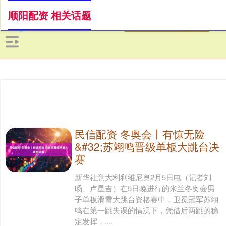
顺阳配资 相关话题
民信配资 冬奥会丨有惊无险
&#32;苏翊鸣晋级单板大跳台决
赛
新华社意大利利维尼奥2月5日电（记者刘
旸、卢星吉）在5日晚进行的米兰冬奥会男
子单板滑雪大跳台资格赛中，卫冕冠军苏翊
鸣在第一跳失误的情况下，凭借后两跳的稳
定发挥，....